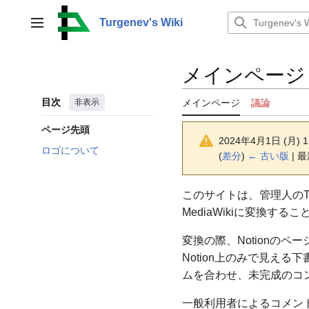
コ
ン
Turgenev's Wiki
メインメニュー
テ
ン
ツ
メインページ
に
ス
目次
非表示
メインページ
議論
キ
ッ
ページ先頭
プ
2024年4月1日 (月)
ロゴについて
(
差分
)
← 古い版
| 最
このサイトは、管理人のTur
MediaWikiに変換す
変換の際、Notionのペ
Notion上のみで見え
ムを合わせ、未完成のコ
一般利用者によるコメン