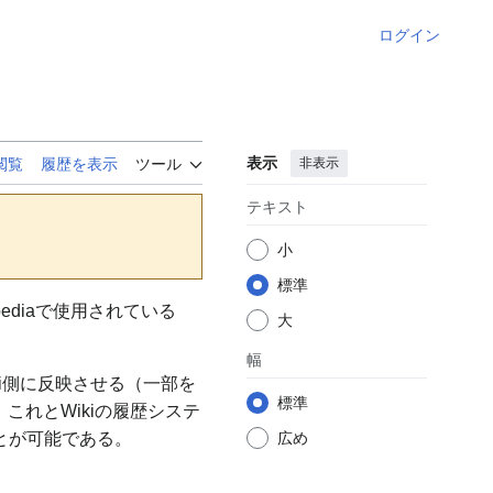
ログイン
表示
非表示
閲覧
履歴を表示
ツール
テキスト
小
標準
pediaで使用されている
大
幅
ki側に反映させる（一部を
標準
これとWikiの履歴システ
広め
とが可能である。
。