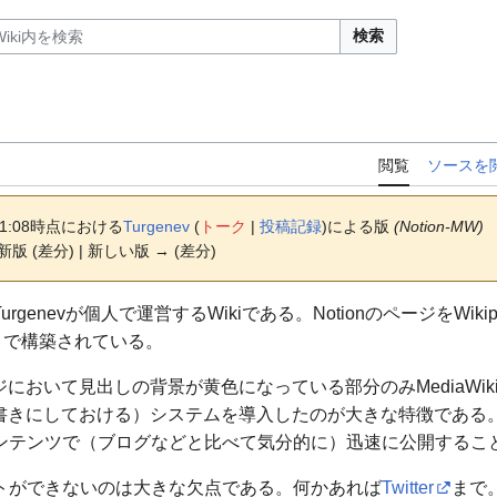
検索
閲覧
ソースを
 11:08時点における
Turgenev
(
トーク
|
投稿記録
)
による版
(Notion-MW)
新版 (差分) | 新しい版 → (差分)
genevが個人で運営するWikiである。NotionのページをWiki
ることで構築されている。
ージにおいて見出しの背景が黄色になっている部分のみMediaWi
る下書きにしておける）システムを導入したのが大きな特徴である。
ンテンツで（ブログなどと比べて気分的に）迅速に公開するこ
トができないのは大きな欠点である。何かあれば
Twitter
まで